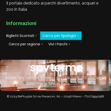
Il portale dedicato ai parchi divertimento, acquari e
zoo in Italia
Informazioni
Biglietti Scontati
Cerca per tipologia
Cerca per regione
Vivi i Parchi
Scopri
SpyTerme.it
, il nostro portale dedicato alle terme
e le SPA in Italia.
© 2024 BePhygital Srl via Procaccini, 60 – 20156 Milano – IT10774940968