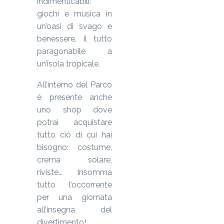
indimenticabili:
giochi e musica in
un’oasi di svago e
benessere, il tutto
paragonabile a
un’isola tropicale.
All’interno del Parco
è presente anche
uno shop dove
potrai acquistare
tutto ciò di cui hai
bisogno: costume,
crema solare,
riviste… Insomma
tutto l’occorrente
per una giornata
all’insegna del
divertimento!