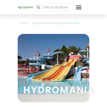
Home
»
I migliori Parchi Acquatici in Italia
»
Hydromania
HYDROMANIA