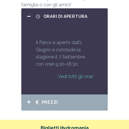
famiglia o con gli amici!
ORARI DI APERTURA
Il Parco è aperto dall’1
Giugno e conclude la
stagione il 7 Settembre
con orari 9:30-18:30.
Vedi tutti gli orari
PREZZI
Biglietti Hydromania