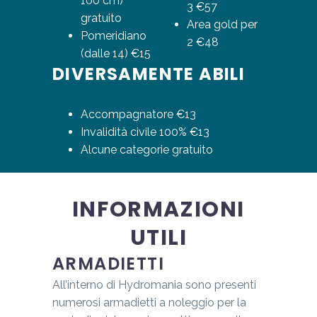
100 cm)
3 €57
gratuito
Area gold per
Pomeridiano
2 €48
(dalle 14) €15
DIVERSAMENTE ABILI
Accompagnatore €13
Invalidità civile 100% €13
Alcune categorie gratuito
INFORMAZIONI
UTILI
ARMADIETTI
All’interno di Hydromania sono presenti
numerosi armadietti a noleggio per la