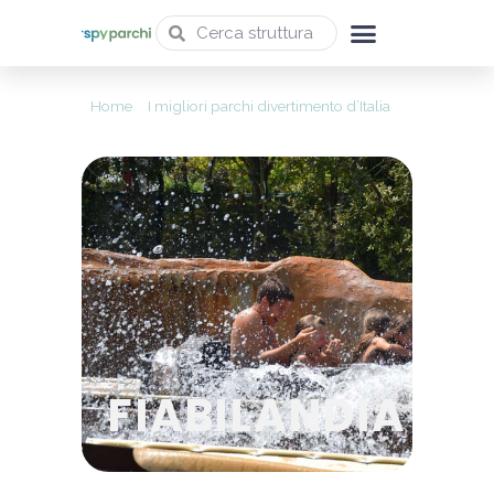
Home
»
I migliori parchi divertimento d’Italia
»
Fiabilandia
FIABILANDIA