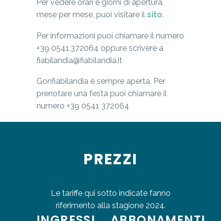
Per vedere orari e giorni di apertura,
mese per mese, puoi visitare il
sito
.
Per informazioni puoi chiamare il numero
+39 0541.372064 oppure scrivere a
fiabilandia@fiabilandia.it
Gonfiabilandia è sempre aperta. Per
prenotare una festa puoi chiamare il
numero +39 0541 372064
PREZZI
Le tariffe qui sotto indicate fanno
riferimento alla stagione 2024.
INGRESSI
ABBONAMENTI